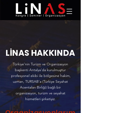
LİNAS HAKKINDA
Türkiye’nin Turizm ve Organizasyon
başkenti Antalya’da kurulmuştur
profesyonel ekibi ile bölgesine hakim,
uzman, TURSAB’a (Türkiye Seyahat
Acentaları Birliği) bağlı bir
organizasyon, turizm ve seyahat
hizmetleri şirketiyiz.
Organizasyonlarım